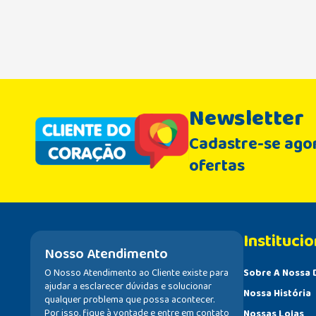
Newsletter
Cadastre-se agor
ofertas
Institucio
Nosso Atendimento
O Nosso Atendimento ao Cliente existe para
Sobre A Nossa 
ajudar a esclarecer dúvidas e solucionar
Nossa História
qualquer problema que possa acontecer.
Por isso, fique à vontade e entre em contato
Nossas Lojas