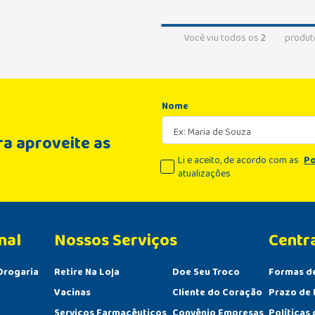
Você viu todos os
2
produt
Nome
a aproveite as
Li e aceito, de acordo com as
Po
atualizações
nal
Centr
Drogaria
Retire Na Loja
Doe Seu Troco
Formas d
Vacinas
Cliente do Coração
Prazo de 
Serviços Farmacêuticos
Convênio Empresas
Políticas