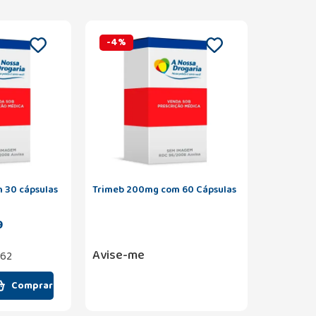
-
4
%
 30 cápsulas
Trimeb 200mg com 60 Cápsulas
9
Avise-me
,62
Comprar