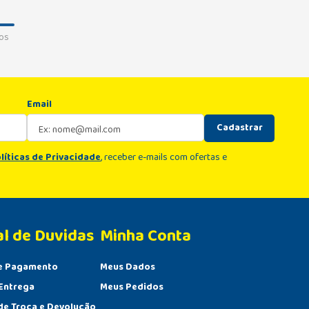
os
Email
Cadastrar
líticas de Privacidade
, receber e-mails com ofertas e
al de Duvidas
Minha Conta 
e Pagamento
Meus Dados
Entrega
Meus Pedidos
 de Troca e Devolução