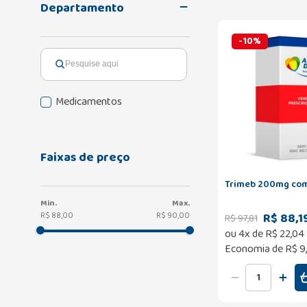
Departamento
-
10
%
Medicamentos
Faixas de preço
Trimeb 200mg com
R$ 88,1
R$ 88,00
R$ 90,00
R$
97
,
81
ou
4
x de
R$
22
,
04
Economia de
R$ 9