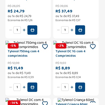
R$
26
,
05
R$
39
,
06
R$ 24,79
R$ 37,49
ou
1
x de
R$
24
,
79
ou
1
x de
R$
37
,
49
Economia de
R$ 1,26
Economia de
R$ 1,57
-
5
%
-
2
%
Tylenol 750mg com 4
Tylenol DC 1G com 4
comprimidos
Comprimidos
R$
12
,
08
R$
9
,
03
R$ 11,49
R$ 8,89
ou
1
x de
R$
11
,
49
ou
1
x de
R$
8
,
89
Economia de
R$ 0,59
Economia de
R$ 0,14
-
14
%
Tylenol Criança 60ml