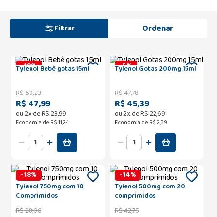
Filtrar
-
19
%
-
5
%
Tylenol Bebê gotas 15ml
Tylenol Gotas 200mg 15ml
R$
59
,
23
R$
47
,
78
R$ 47,99
R$ 45,39
ou
2
x de
R$
23
,
99
ou
2
x de
R$
22
,
69
Economia de
R$ 11,24
Economia de
R$ 2,39
-
18
%
-
14
%
Tylenol 750mg com 10
Tylenol 500mg com 20
Comprimidos
comprimidos
R$
28
,
06
R$
42
,
75