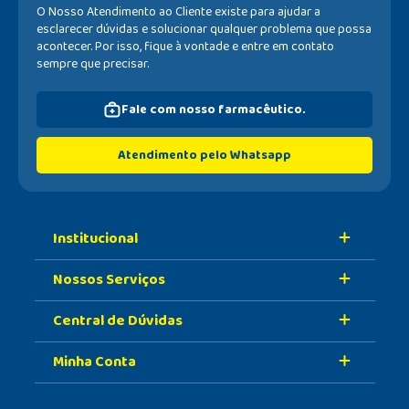
O Nosso Atendimento ao Cliente existe para ajudar a
esclarecer dúvidas e solucionar qualquer problema que possa
acontecer. Por isso, fique à vontade e entre em contato
sempre que precisar.
Fale com nosso farmacêutico.
Atendimento pelo Whatsapp
Institucional
Nossos Serviços
Sobre A Nossa Drogaria
Central de Dúvidas
Nossa História
Retire Na Loja
Nossas Lojas
Minha Conta
Vacinas
Formas de Pagamento
Trabalhe Conosco
Serviços Farmacêuticos
Prazo de Entrega
Meus Dados