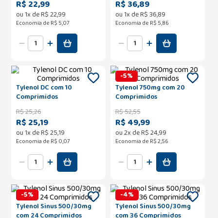
R$ 22,99
R$ 36,89
ou
1
x de
R$
22
,
99
ou
1
x de
R$
36
,
89
Economia de
R$ 5,07
Economia de
R$ 5,86
-
5
%
Tylenol DC com 10
Tylenol 750mg com 20
Comprimidos
Comprimidos
R$
25
,
26
R$
52
,
55
R$ 25,19
R$ 49,99
ou
1
x de
R$
25
,
19
ou
2
x de
R$
24
,
99
Economia de
R$ 0,07
Economia de
R$ 2,56
-
5
%
-
4
%
Tylenol Sinus 500/30mg
Tylenol Sinus 500/30mg
com 24 Comprimidos
com 36 Comprimidos