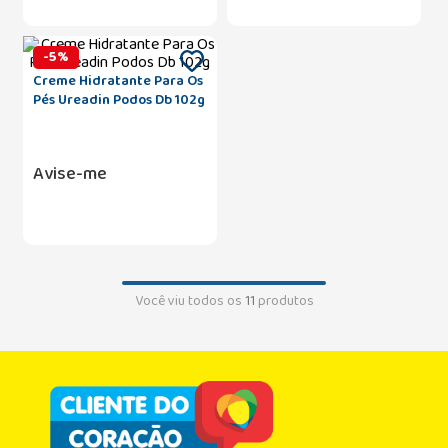
-
5
%
Creme Hidratante Para Os
Pés Ureadin Podos Db 102g
Avise-me
Você viu todos os
11
produtos