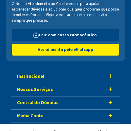
O Nosso Atendimento ao Cliente existe para ajudar a
esclarecer dúvidas e solucionar qualquer problema que possa
acontecer. Por isso, fique à vontade e entre em contato
sempre que precisar.
Fale com nosso farmacêutico.
Atendimento pelo Whatsapp
Institucional
Nossos Serviços
Sobre A Nossa Drogaria
Central de Dúvidas
Nossa História
Retire Na Loja
Nossas Lojas
Minha Conta
Vacinas
Formas de Pagamento
Trabalhe Conosco
Serviços Farmacêuticos
Prazo de Entrega
Meus Dados