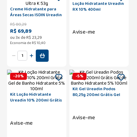
Loção Hidratante Ureadin
Creme Hidratante para
RX 10% 400ml
Áreas Secas ISDIN Ureadin
Ultra K 53g
R$
80
,
29
R$ 69,89
Avise-me
ou
3
x de
R$
23
,
29
Economia de
R$ 10,40
-
20
%
-
5
%
Kit Gel Ureadin Podos
Kit Loção Hidratante
80,25g 200ml Grátis Gel
Ureadin 10% 200ml Grátis
de Banho Hidratante 5%
Gel de Banho Hidratante
100ml
5% 100ml
Avise-me
Avise-me