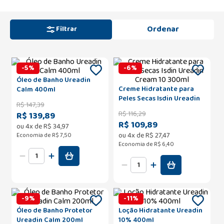
Filtrar
-
5
%
-
6
%
Óleo de Banho Ureadin
Creme Hidratante para
Calm 400ml
Peles Secas Isdin Ureadin
R$
147
,
39
Cream 10 300ml
R$
116
,
29
R$ 139,89
R$ 109,89
ou
4
x de
R$
34
,
97
ou
4
x de
R$
27
,
47
Economia de
R$ 7,50
Economia de
R$ 6,40
-
9
%
-
11
%
Óleo de Banho Protetor
Loção Hidratante Ureadin
Ureadin Calm 200ml
10% 400ml