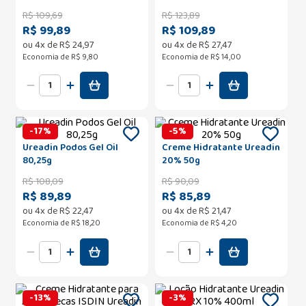
R$
109
,
69
R$
123
,
89
R$ 99,89
R$ 109,89
ou
4
x de
R$
24
,
97
ou
4
x de
R$
27
,
47
Economia de
R$ 9,80
Economia de
R$ 14,00
-
17
%
-
5
%
Ureadin Podos Gel Oil
Creme Hidratante Ureadin
80,25g
20% 50g
R$
108
,
09
R$
90
,
09
R$ 89,89
R$ 85,89
ou
4
x de
R$
22
,
47
ou
4
x de
R$
21
,
47
Economia de
R$ 18,20
Economia de
R$ 4,20
-
13
%
-
3
%