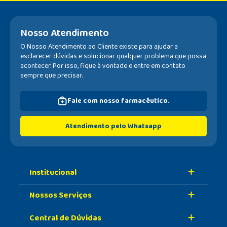
Nosso Atendimento
O Nosso Atendimento ao Cliente existe para ajudar a
esclarecer dúvidas e solucionar qualquer problema que possa
acontecer. Por isso, fique à vontade e entre em contato
sempre que precisar.
Fale com nosso farmacêutico.
Atendimento pelo Whatsapp
Institucional
Nossos Serviços
Sobre A Nossa Drogaria
Central de Dúvidas
Nossa História
Retire Na Loja