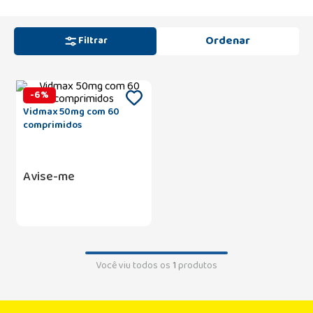
Filtrar
-
6
%
Vidmax 50mg com 60
comprimidos
Avise-me
Você viu todos os
1
produtos