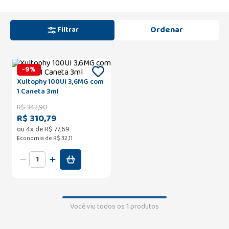
Filtrar
-
9
%
Xultophy 100UI 3,6MG com
1 Caneta 3ml
R$
342
,
90
R$ 310,79
ou
4
x de
R$
77
,
69
Economia de
R$ 32,11
Você viu todos os
1
produtos