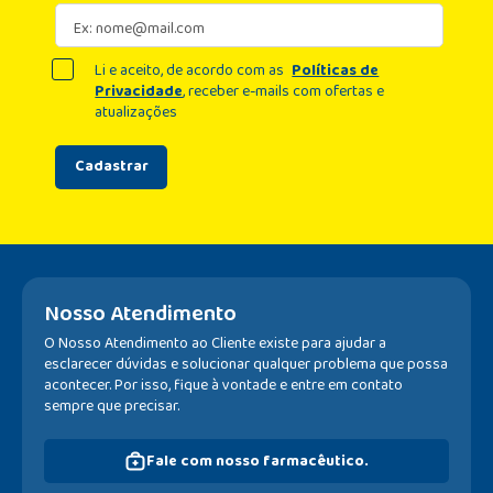
Li e aceito, de acordo com as
Políticas de
Privacidade
, receber e-mails com ofertas e
atualizações
Cadastrar
Nosso Atendimento
O Nosso Atendimento ao Cliente existe para ajudar a
esclarecer dúvidas e solucionar qualquer problema que possa
acontecer. Por isso, fique à vontade e entre em contato
sempre que precisar.
Fale com nosso farmacêutico.