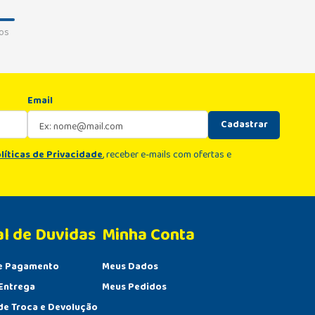
os
Email
Cadastrar
líticas de Privacidade
, receber e-mails com ofertas e
al de Duvidas
Minha Conta 
e Pagamento
Meus Dados
Entrega
Meus Pedidos
 de Troca e Devolução