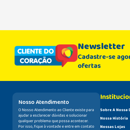
Newsletter
Cadastre-se agor
ofertas
Institucio
Nosso Atendimento
O Nosso Atendimento ao Cliente existe para
Sobre A Nossa 
ajudar a esclarecer dúvidas e solucionar
Nossa História
qualquer problema que possa acontecer.
Por isso, fique à vontade e entre em contato
Nossas Lojas