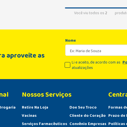
Você viu todos os
2
produt
Nome
a aproveite as
Li e aceito, de acordo com as
Po
atualizações
nal
Centr
Drogaria
Retire Na Loja
Doe Seu Troco
Formas d
Vacinas
Cliente do Coração
Prazo de 
Serviços Farmacêuticos
Convênio Empresas
Políticas