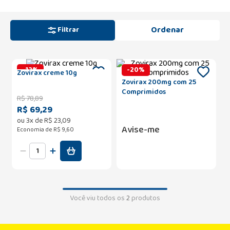
Filtrar
-
12
%
-
20
%
Zovirax creme 10g
Zovirax 200mg com 25
Comprimidos
R$
78
,
89
R$ 69,29
ou
3
x de
R$
23
,
09
Avise-me
Economia de
R$ 9,60
Você viu todos os
2
produtos