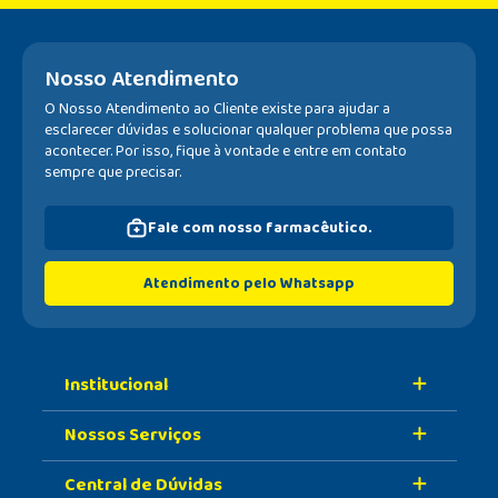
Nosso Atendimento
O Nosso Atendimento ao Cliente existe para ajudar a
esclarecer dúvidas e solucionar qualquer problema que possa
acontecer. Por isso, fique à vontade e entre em contato
sempre que precisar.
Fale com nosso farmacêutico.
Atendimento pelo Whatsapp
Institucional
Nossos Serviços
Sobre A Nossa Drogaria
Central de Dúvidas
Nossa História
Retire Na Loja