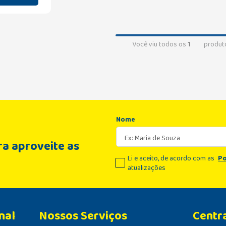
Você viu todos os
1
produt
Nome
a aproveite as
Li e aceito, de acordo com as
Po
atualizações
nal
Centr