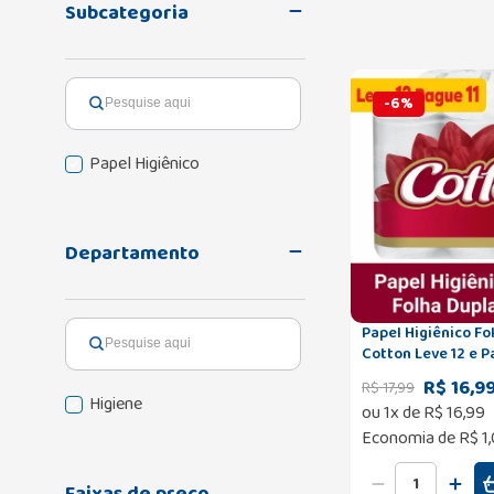
Subcategoria
-
6
%
Papel Higiênico
Departamento
Papel Higiênico Fo
Cotton Leve 12 e P
R$ 16,9
R$
17
,
99
Higiene
ou
1
x de
R$
16
,
99
Economia de
R$ 1
Faixas de preço