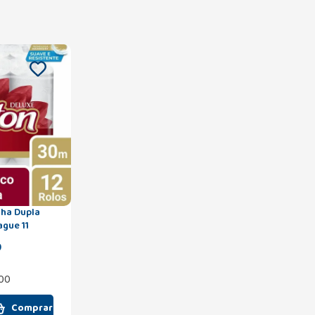
lha Dupla
ague 11
9
,00
Comprar