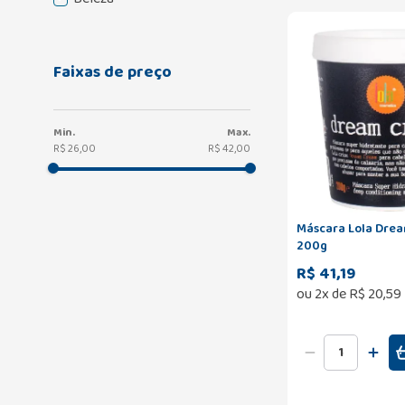
Faixas de preço
R$ 26,00
R$ 42,00
Máscara Lola Dre
200g
R$ 41,19
ou
2
x de
R$
20
,
59