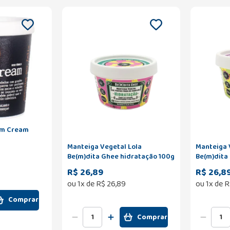
am Cream
Manteiga Vegetal Lola
Manteiga 
Be(m)dita Ghee hidratação 100g
Be(m)dita
R$ 26,89
R$ 26,8
ou
1
x de
R$
26
,
89
ou
1
x de
R
Comprar
Comprar