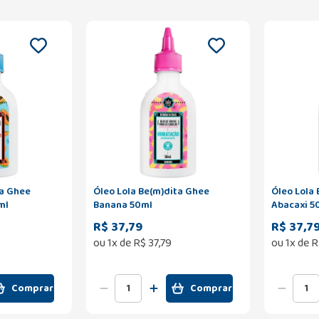
ta Ghee
Óleo Lola Be(m)dita Ghee
Óleo Lola
ml
Banana 50ml
Abacaxi 5
R$ 37,79
R$ 37,7
ou
1
x de
R$
37
,
79
ou
1
x de
R
Comprar
Comprar