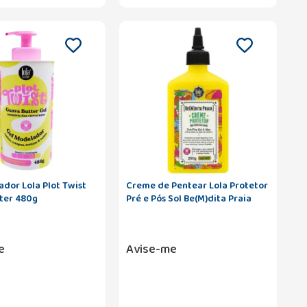
dor Lola Plot Twist
Creme de Pentear Lola Protetor
ter 480g
Pré e Pós Sol Be(M)dita Praia
com 250g
e
Avise-me