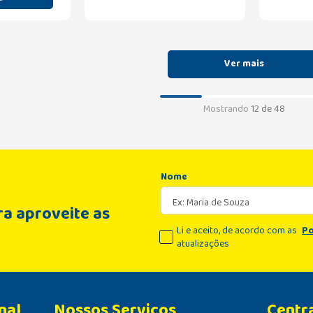
Mostrando
12 de 48
Nome
a aproveite as
Li e aceito, de acordo com as
Po
atualizações
nal
Centr