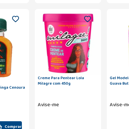
Creme Para Pentear Lola
Gel Modela
Milagre com 450g
Guava But
 Pinga Cenoura
Avise-me
Avise-m
Comprar