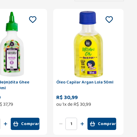
 Be(m)dita Ghee
Óleo Capilar Argan Lola 50ml
0ml
9
R$ 30,99
$
37
,
79
ou
1
x de
R$
30
,
99
Comprar
Comprar