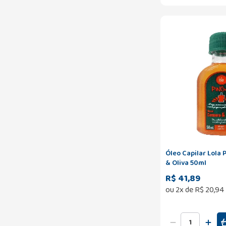
Óleo Capilar Lola
& Oliva 50ml
R$ 41,89
ou
2
x de
R$
20
,
94