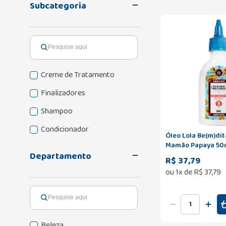
Subcategoria
Creme de Tratamento
Finalizadores
Shampoo
Condicionador
Óleo Lola Be(m)di
Mamão Papaya 50
Departamento
R$ 37,79
ou
1
x de
R$
37
,
79
Beleza