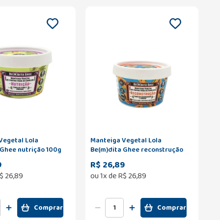
Vegetal Lola
Manteiga Vegetal Lola
 Ghee nutrição 100g
Be(m)dita Ghee reconstrução
100g
9
R$ 26,89
$
26
,
89
ou
1
x de
R$
26
,
89
Comprar
Comprar