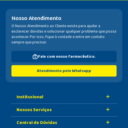
Nosso Atendimento
O Nosso Atendimento ao Cliente existe para ajudar a
esclarecer dúvidas e solucionar qualquer problema que possa
acontecer. Por isso, fique à vontade e entre em contato
sempre que precisar.
Fale com nosso farmacêutico.
Atendimento pelo Whatsapp
Institucional
Nossos Serviços
Sobre A Nossa Drogaria
Central de Dúvidas
Nossa História
Retire Na Loja