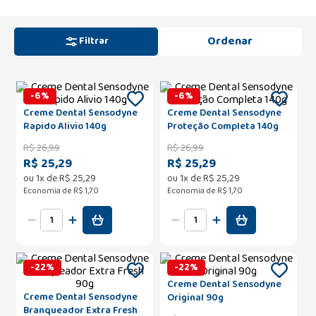
Filtrar
-
6
%
-
6
%
Creme Dental Sensodyne
Creme Dental Sensodyne
Rapido Alivio 140g
Proteção Completa 140g
R$
26
,
99
R$
26
,
99
R$ 25,29
R$ 25,29
ou
1
x de
R$
25
,
29
ou
1
x de
R$
25
,
29
Economia de
R$ 1,70
Economia de
R$ 1,70
-
22
%
-
22
%
Creme Dental Sensodyne
Creme Dental Sensodyne
Original 90g
Branqueador Extra Fresh