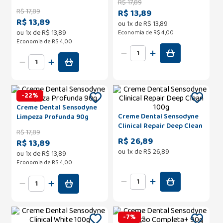
R$
17
,
89
90g
R$
17
,
89
R$ 13,89
R$ 13,89
ou
1
x de
R$
13
,
89
ou
1
x de
R$
13
,
89
Economia de
R$ 4,00
Economia de
R$ 4,00
-
22
%
Creme Dental Sensodyne
Creme Dental Sensodyne
Limpeza Profunda 90g
Clinical Repair Deep Clean
R$
17
,
89
100g
R$ 26,89
R$ 13,89
ou
1
x de
R$
26
,
89
ou
1
x de
R$
13
,
89
Economia de
R$ 4,00
-
7
%