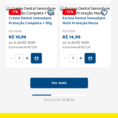
-
7
%
-
12
%
Creme Dental Sensodyne
Escova Dental Sensodyne
Proteção Completa + 90g
Multi Proteção Macia
R$
21
,
49
R$
17
,
09
R$ 19,99
R$ 14,99
ou
1
x de
R$
19
,
99
ou
1
x de
R$
14
,
99
Economia de
R$ 1,50
Economia de
R$ 2,10
Mostrando
12 de 33