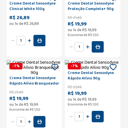
Creme Dental Sensodyne
Creme Dental Sensodyne
Clinical White 100g
Proteção Completa+ 90g
R$ 26,89
R$
21
,
49
R$ 19,99
ou
1
x de
R$
26
,
89
ou
1
x de
R$
19
,
99
Economia de
R$ 1,50
-
7
%
-
7
%
Creme Dental Sensodyne
Creme Dental Sensodyne
Rápido Alívio 90g
Rápido Alívio Branqueador
R$
21
,
49
90g
R$
21
,
49
R$ 19,99
R$ 19,99
ou
1
x de
R$
19
,
99
ou
1
x de
R$
19
,
99
Economia de
R$ 1,50
Economia de
R$ 1,50